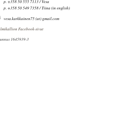
p. +358 50 555 7113 / Vesa
p. +358 50 549 7358 / Tiina
(in english)
vesa.karkkainen75 (at) gmail.com
lmikallion Facebook-sivut
tunnus 1645939-3