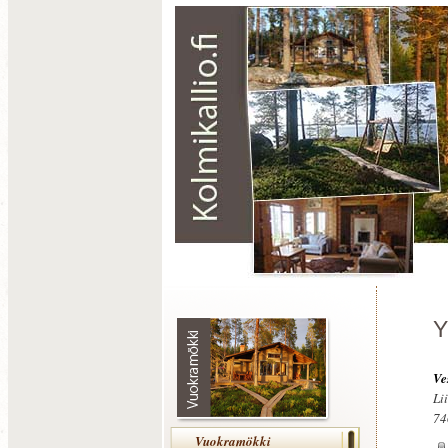
Y
Ve
Li
74
Vuokramökki